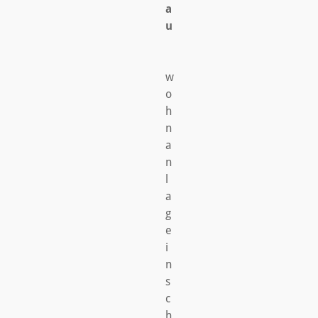
a
u
w
o
h
n
a
n
l
a
g
e
i
n
s
c
h