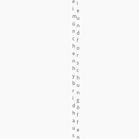
e
i
i
e
m
u
ü
n
n
d
c
f
h
o
e
r
n
s
h
c
y
h
b
u
r
n
i
g
d
ö
h
f
a
f
u
e
s
n