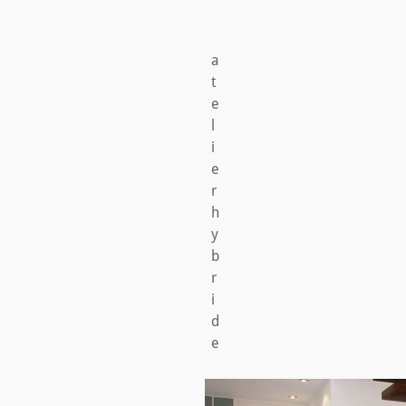
aschau
a
t
e
l
i
e
r
h
y
b
r
i
d
e